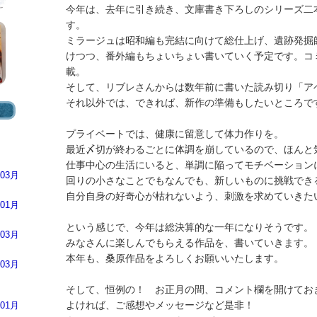
今年は、去年に引き続き、文庫書き下ろしのシリーズ二
す。
ミラージュは昭和編も完結に向けて総仕上げ、遺跡発掘
けつつ、番外編もちょいちょい書いていく予定です。コ
載。
そして、リブレさんからは数年前に書いた読み切り「ア
それ以外では、できれば、新作の準備もしたいところで
プライベートでは、健康に留意して体力作りを。
最近〆切が終わるごとに体調を崩しているので、ほんと
仕事中心の生活にいると、単調に陥ってモチベーション
03月
回りの小さなことでもなんでも、新しいものに挑戦でき
自分自身の好奇心が枯れないよう、刺激を求めていきた
01月
という感じで、今年は総決算的な一年になりそうです。
03月
みなさんに楽しんでもらえる作品を、書いていきます。
本年も、桑原作品をよろしくお願いいたします。
03月
そして、恒例の！ お正月の間、コメント欄を開けてお
よければ、ご感想やメッセージなど是非！
01月