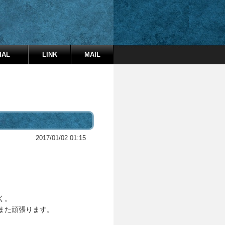
IAL
LINK
MAIL
2017/01/02 01:15
く。
また頑張ります。