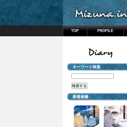
TOP
PROFILE
キーワード検索
新着画像