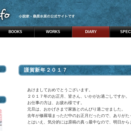
BOOKS
WORKS
DIARY
SPEC
謹賀新年２０１７
あけましておめでとうございます。
２０１７年のお正月、皆さん、いかがお過ごしですか。
お仕事の方は、お疲れ様です。
元旦は、おかげさまで家族とのんびり過ごせました。
去年が修羅場まっただ中のお正月だったので、ありがた
とはいえ、気分的には原稿の真っ最中なので、明日から