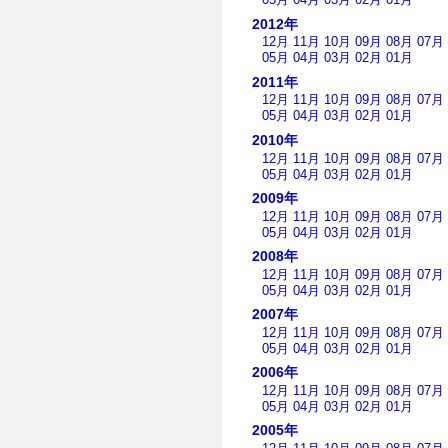
05月
04月
03月
02月
01月
2012年
12月
11月
10月
09月
08月
07月
05月
04月
03月
02月
01月
2011年
12月
11月
10月
09月
08月
07月
05月
04月
03月
02月
01月
2010年
12月
11月
10月
09月
08月
07月
05月
04月
03月
02月
01月
2009年
12月
11月
10月
09月
08月
07月
05月
04月
03月
02月
01月
2008年
12月
11月
10月
09月
08月
07月
05月
04月
03月
02月
01月
2007年
12月
11月
10月
09月
08月
07月
05月
04月
03月
02月
01月
2006年
12月
11月
10月
09月
08月
07月
05月
04月
03月
02月
01月
2005年