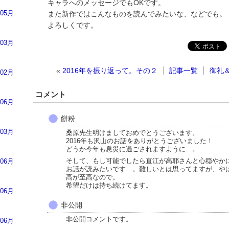
キャラへのメッセージでもOKです。
05月
また新作ではこんなものを読んでみたいな、などでも。
よろしくです。
03月
2016年を振り返って。その２
記事一覧
御礼＆
02月
コメント
06月
餅粉
03月
桑原先生明けましておめでとうございます。
2016年も沢山のお話をありがとうございました！
どうか今年も息災に過ごされますように…。
そして、もし可能でしたら直江が高耶さんと心穏やか
06月
お話が読みたいです…。難しいとは思ってますが、や
高が至高なので。
希望だけは持ち続けてます。
06月
非公開
非公開コメントです。
06月