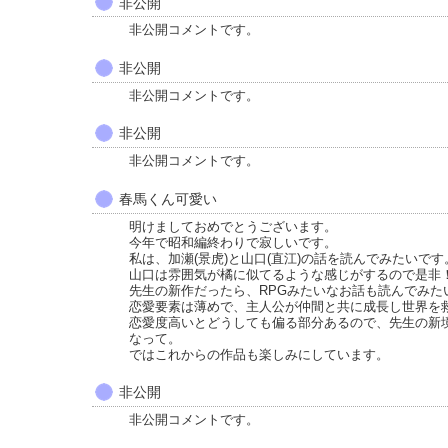
非公開
非公開コメントです。
非公開
非公開コメントです。
非公開
非公開コメントです。
春馬くん可愛い
明けましておめでとうございます。
今年で昭和編終わりで寂しいです。
私は、加瀬(景虎)と山口(直江)の話を読んでみたいです
山口は雰囲気が橘に似てるような感じがするので是非
先生の新作だったら、RPGみたいなお話も読んでみた
恋愛要素は薄めで、主人公が仲間と共に成長し世界を
恋愛度高いとどうしても偏る部分あるので、先生の新
なって。
ではこれからの作品も楽しみにしています。
非公開
非公開コメントです。