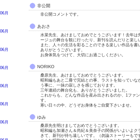
非公開
06月
非公開コメントです。
あおさ
06月
水菜先生、あけましておめでとうございます！去年は
ージュの舞台を観に行ったり、新刊を読んだりと楽し
また、人々の生活を彩ることのできる楽しい作品を書
06月
ありがとうございます。
お身体気をつけて、大切にお過ごしください。
NORIKO
06月
桑原先生、あけましておめでとうございます。
昭和編もあと二冊で完結との事、ラストを知っていな
う事に、一抹の寂しさを感じております。
06月
三年連続の舞台化も、ありがとうございました。
これからも、どんな作品を産み出されるのか、1ファ
す。
06月
寒い日々の中、どうぞお身体をご自愛下さいませ。
ゆみ
06月
桑原先生明けましておめでとうございます。
昭和編も加瀬さん＆尚紀＆美奈子の関係がいよいよク
きて、新刊が待ち遠しいです。（勿論ストーリーもで