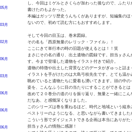
し、今回はミゲルとさくらが加わった後なので、ふたり
05月
書けたのもよかった。
本編はガッツリ歴史うんちくがありますが、短編集のほ
ないので、初めて読む方にもおすすめします。
03月
そして今回の目玉は、巻末図録。
その名も「西原無量のレリック・ファイル」！
02月
ここにきて単行本の時の旧題が使えるとは！！笑
まさにその名の通り、出土遺物の図録です。担当ｙさん
06月
す。今まで登場した遺物をイラスト付きで紹介。
遺物の特徴や出土した背景などのデータがぎゅっと詰ま
イラストを手がけたのは大島弓枝先生です。とても温か
03月
眺めていると遺物たちに愛着も湧いてきます。頭の中の
姿を、こんなふうに目の当たりにすることができるとは
06月
改めて２０巻分の道のりを振り返り、無量と一緒にこん
だなあ、と感慨深くなりました。
このシリーズは巻を重ねるほど、時代と地域という縦糸
06月
ペストリーのようになる、と思いながら書いてきました
こういう形でダイジェストできる企画は本当にありがた
担当ｙさんの情熱に感謝！
06月