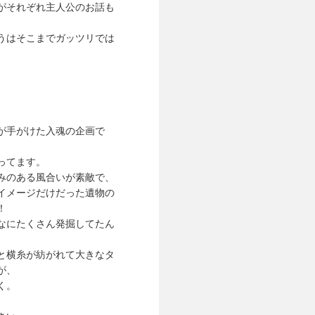
がそれぞれ主人公のお話も
うはそこまでガッツリでは
が手がけた入魂の企画で
ってます。
みのある風合いが素敵で、
イメージだけだった遺物の
！
なにたくさん発掘してたん
と横糸が紡がれて大きなタ
が、
く。