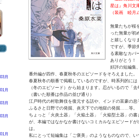
星は』角川文
（装画 睦月
無量たちが桜
った無量が初
と嬉しくなり
ですが、季節
る素敵なカバ
ありがとう！
好評の短編集
番外編が四作、春夏秋冬のエピソードをそろえました。
03月
春夏秋冬の順番で掲載しているのですが、時系列的には
（冬のエピソード）から始まります。忍がいるので「去
01月
（書いた順番は作品の並び通り）
江戸時代の村歌舞伎を復元する話や、インドの富豪の息
03月
ふるさと日野での発掘、炎天下での地獄の発掘……等。
ちょっと「火炎土器」「火焔土器」「火焔型土器」の書
03月
が、本編ではなかなか書けないコミカルなエピソードが
は。
01月
私にとって短編集は「ご褒美」のようなものなので、い