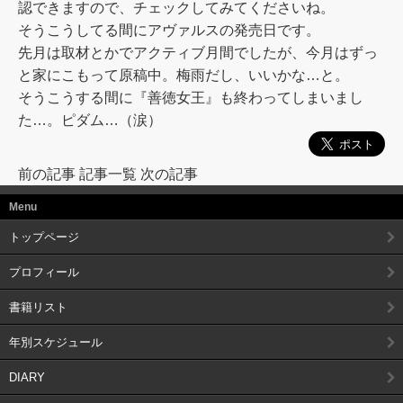
認できますので、チェックしてみてくださいね。
そうこうしてる間にアヴァルスの発売日です。
先月は取材とかでアクティブ月間でしたが、今月はずっ
と家にこもって原稿中。梅雨だし、いいかな…と。
そうこうする間に『善徳女王』も終わってしまいまし
た…。ピダム…（涙）
前の記事
記事一覧
次の記事
Menu
トップページ
プロフィール
書籍リスト
年別スケジュール
DIARY