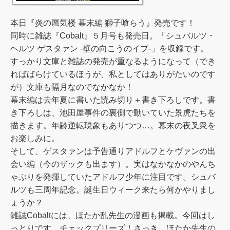
本日『炎の蜃気楼 幕末編 獅子喰らう』発売です！
同時に雑誌『Cobalt』５月号も発売日。「シュバルツ・
ヘルツ ゲスタァン -壁の向こうのイブ-」を収録です。
すっかり文庫と雑誌の発売が重なるようになって（でき
ればばらけているほうが、私としてはありがたいのです
が）文庫も隔月なのでなかなか！
幕末編は去年夏に書いた読み切り＋書き下ろしです。書
き下ろしは、池田屋事件の裏側で動いていた景虎たちを
描きます。年齢逆転現象もありつつ…。幕末の夜叉衆を
お楽しみに。
そして、ゲスタァンは予告通りアドルフとケヴァンの出
会い編（今のザックも出ます）。実はなかなかのやんち
ゃぶりを発揮していたアドルフ少年に注目です。シュバ
ルツも三周年記念。誕生日ウィーク来たら何かやりまし
ょうか？
雑誌Cobaltには、ほたか乱先生の漫画も掲載。今回はし
っとりです。チェックプリーズ！さっき、ほたか先生の