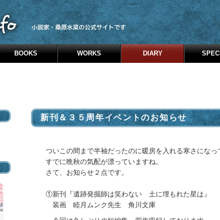
BOOKS
WORKS
DIARY
SPEC
新刊＆３５周年イベントのお知らせ
ついこの間まで半袖だったのに暖房を入れる寒さになっ
すでに晩秋の気配が漂っていますね。
さて、お知らせ２点です。
①新刊『遺跡発掘師は笑わない 土に埋もれた星は』
装画 睦月ムンク先生 角川文庫