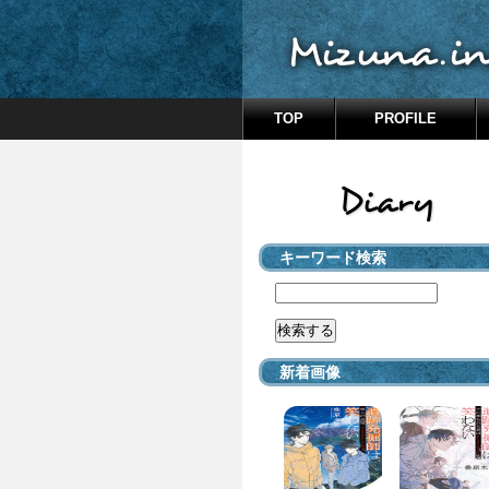
TOP
PROFILE
キーワード検索
新着画像