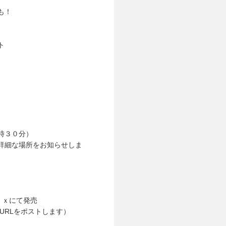
も！
ト
。
時３０分）
詳細な場所をお知らせしま
ｉｘにて発売
URLをポストします）