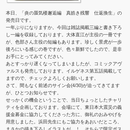
本日、「炎の蜃気楼邂逅編 真皓き残響 仕返換生」の
発売日です。
一年ぶりになりますか。今回は雑誌掲載三編と書き下ろ
し一編を収録しております。大体直江が主役の一冊です
が、色部さん主役の短編もあります。珍しく景虎が一歩
後ろにいる感じの巻ですが、色々新鮮でしたので、是非
お手にとってみてください。
あとすっかり遅くなってしまいましたが、コミックアヴ
ァルスも発売しております。イルゲネス第五話掲載して
ますので、チェックよろしくお願いします。
さて、間もなく前述のサイン会(4/30)が迫ってきてます
が、ひとつお知らせです。
せっかくの機会ということで、当日ちょっとしたチャリ
ティを企画しております。会場にて、東日本大震災の義
援金募金に協力してくださった方に、御礼のおみやげを
用意しました。浜田先生にもご協力をあおいだところ、
まさかの描き下ろしイラストが…！ そちらで限定ポス