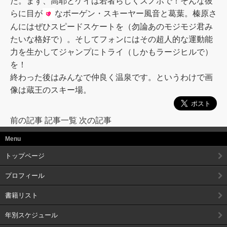
た。まず、高耶とケイは若者らしくスノボで！そんな彼
らに目が
なボーゲン・スキーヤー風音と葛葉。榛原さ
んにはぜひスピードスケートを（勿論あのモジモジ君み
たいな格好で）。そしてフォンにはその超人的な運動能
力を生かしてジャンプにトライ（しかもラージヒルで）
を！
終わった後はみんなで仲良く温泉です。というわけで画
像は蔵王のスキー場。
前の記事
記事一覧
次の記事
Menu
トップページ
プロフィール
書籍リスト
年別スケジュール