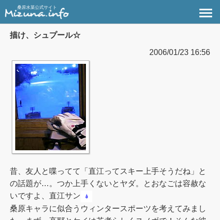
桑原水菜公式サイト
描け、シュプール☆
2006/01/23 16:56
昔、友人と喋ってて「直江ってスキー上手そうだね」と
の話題が…。つか上手くないとヤダ。とおなごは容赦な
いですよ、直江サン
桑原キャラに似合うウィンタースポーツを考えてみまし