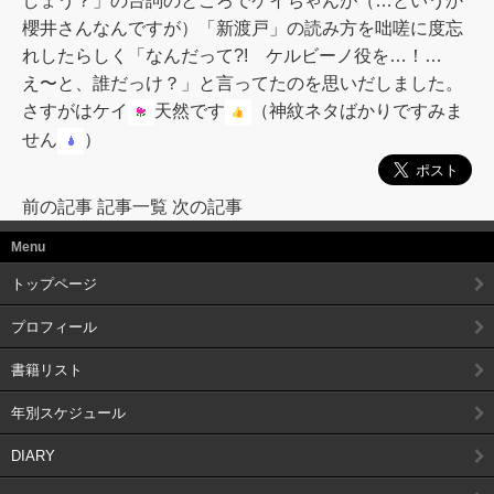
しょう？」の台詞のところでケイちゃんが（…というか
櫻井さんなんですが）「新渡戸」の読み方を咄嗟に度忘
れしたらしく「なんだって?! ケルビーノ役を…！…
え〜と、誰だっけ？」と言ってたのを思いだしました。
さすがはケイ
天然です
（神紋ネタばかりですみま
せん
）
前の記事
記事一覧
次の記事
Menu
トップページ
プロフィール
書籍リスト
年別スケジュール
DIARY