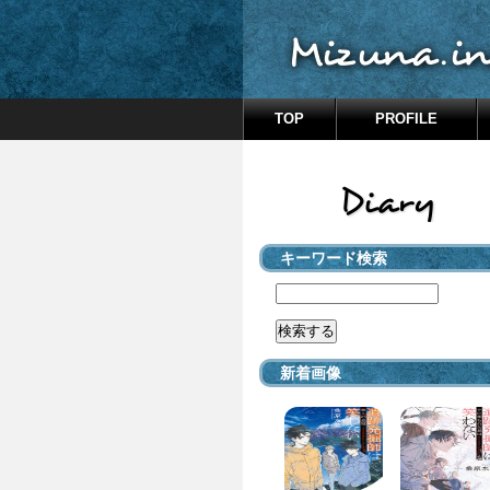
TOP
PROFILE
キーワード検索
新着画像