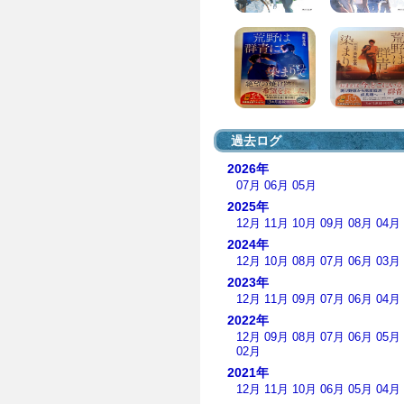
過去ログ
2026年
07月
06月
05月
2025年
12月
11月
10月
09月
08月
04月
2024年
12月
10月
08月
07月
06月
03月
2023年
12月
11月
09月
07月
06月
04月
2022年
12月
09月
08月
07月
06月
05月
02月
2021年
12月
11月
10月
06月
05月
04月