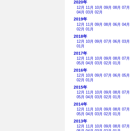
2020年
12月
11月
10月
09月
08月
07月
04月
03月
02月
2019年
12月
11月
09月
08月
06月
04月
02月
01月
2018年
12月
10月
09月
07月
06月
03月
01月
2017年
12月
11月
10月
09月
08月
07月
05月
04月
03月
02月
01月
2016年
12月
10月
09月
07月
06月
05月
02月
01月
2015年
12月
11月
10月
09月
08月
07月
05月
04月
03月
02月
01月
2014年
12月
11月
10月
09月
08月
07月
05月
04月
03月
02月
01月
2013年
12月
11月
10月
09月
08月
07月