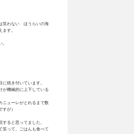
は笑わない ほうらいの海
えます。
い。
目に焼き付いています。
けが機械的に上下している
カニューレがとれるまで数
ですが）
院すると思ってました。
て笑って、ごはんも食べて