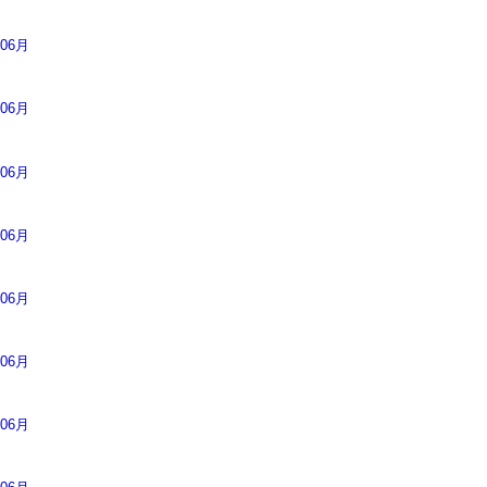
06月
06月
06月
06月
06月
06月
06月