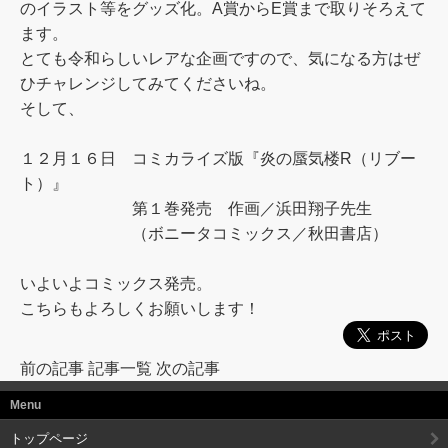
のイラスト等をグッズ化。A賞からE賞まで取りそろえて
ます。
とても令和らしいレアな企画ですので、気になる方はぜ
ひチャレンジしてみてくださいね。
そして、
１２月１６日 コミカライズ版『炎の蜃気楼R（リブー
ト）』
第１巻発売 作画／浜田翔子先生
（ボニータコミックス／秋田書店）
いよいよコミックス発売。
こちらもよろしくお願いします！
前の記事
記事一覧
次の記事
Menu
トップページ