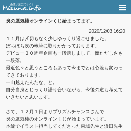
桑原水菜公式サイト
炎の蜃気楼オンラインくじ始まってます。
2020/12/03 16:20
１１月は〆切もなく少しゆっくり過ごせました。
ぼちぼち次の執筆に取りかかっております。
デビュー３０周年企画も一段落しまして、慌ただしさも
一段落。
最近色々と思うところもあって今までとは心境も変わっ
てきております。
一山越えたんだな、と。
自分自身とじっくり語り合いながら、今後の道も考えて
いきたいと思います。
さて、１２月１日より
プリズムチャンス
さんで
炎の蜃気楼のオンラインくじが始まっています。
本編でイラスト担当してくださった東城先生と浜田先生