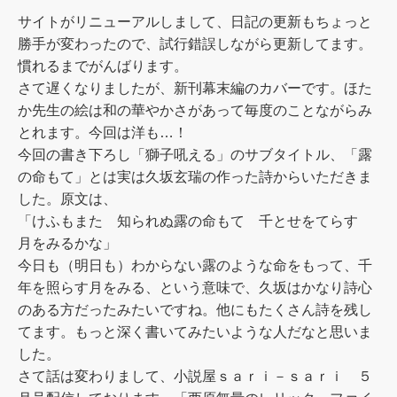
サイトがリニューアルしまして、日記の更新もちょっと
勝手が変わったので、試行錯誤しながら更新してます。
慣れるまでがんばります。
さて遅くなりましたが、新刊幕末編のカバーです。ほた
か先生の絵は和の華やかさがあって毎度のことながらみ
とれます。今回は洋も…！
今回の書き下ろし「獅子吼える」のサブタイトル、「露
の命もて」とは実は久坂玄瑞の作った詩からいただきま
した。原文は、
「けふもまた 知られぬ露の命もて 千とせをてらす
月をみるかな」
今日も（明日も）わからない露のような命をもって、千
年を照らす月をみる、という意味で、久坂はかなり詩心
のある方だったみたいですね。他にもたくさん詩を残し
てます。もっと深く書いてみたいような人だなと思いま
した。
さて話は変わりまして、小説屋ｓａｒｉ－ｓａｒｉ ５