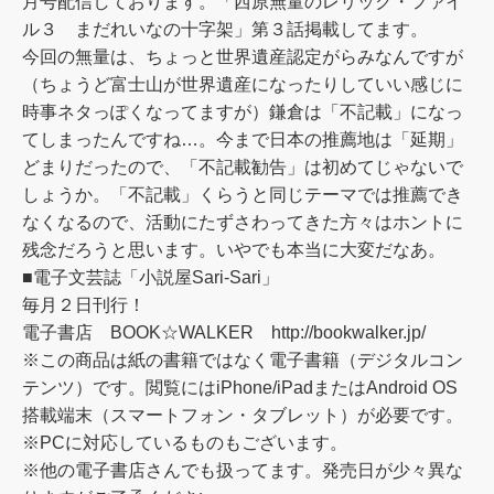
月号配信しております。「西原無量のレリック・ファイ
ル３ まだれいなの十字架」第３話掲載してます。
今回の無量は、ちょっと世界遺産認定がらみなんですが
（ちょうど富士山が世界遺産になったりしていい感じに
時事ネタっぽくなってますが）鎌倉は「不記載」になっ
てしまったんですね…。今まで日本の推薦地は「延期」
どまりだったので、「不記載勧告」は初めてじゃないで
しょうか。「不記載」くらうと同じテーマでは推薦でき
なくなるので、活動にたずさわってきた方々はホントに
残念だろうと思います。いやでも本当に大変だなあ。
■電子文芸誌「小説屋Sari-Sari」
毎月２日刊行！
電子書店 BOOK☆WALKER
http://bookwalker.jp/
※この商品は紙の書籍ではなく電子書籍（デジタルコン
テンツ）です。閲覧にはiPhone/iPadまたはAndroid OS
搭載端末（スマートフォン・タブレット）が必要です。
※PCに対応しているものもございます。
※他の電子書店さんでも扱ってます。発売日が少々異な