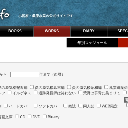
BOOKS
WORKS
DIARY
SPEC
年別スケジュール
年から
年まで（西暦）
炎の蜃気楼邂逅編
炎の蜃気楼幕末編
炎の蜃気楼昭和編
風雲縛魔伝
ルツ
イルゲネス
遺跡発掘師は笑わない
荒野は群青に染まりて
判
ハードカバー
ソフトカバー
雑誌
同人誌
WEB限定
漫画文庫
CD
DVD
Blu-ray