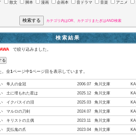
イ
散文
脚本
漫画
企画本
音ドラマ
音楽
アニメ
カテゴリ内はOR、カテゴリまたぎはAND検索
検索結果
KAWA
で絞り込みました。
た。全
1
ページ中
1
ページ目を表示しています。
い 隼人の金冠
2006
.07
角川文庫
K
い 土に埋もれた星は
2025
.12
角川文庫
K
い イクパスイの泪
2025
.03
角川文庫
K
い マルロの刀剣
2024
.07
角川文庫
K
い キリストの土偶
2023
.11
角川文庫
K
い 災払鬼の爪
2023
.04
角川文庫
K