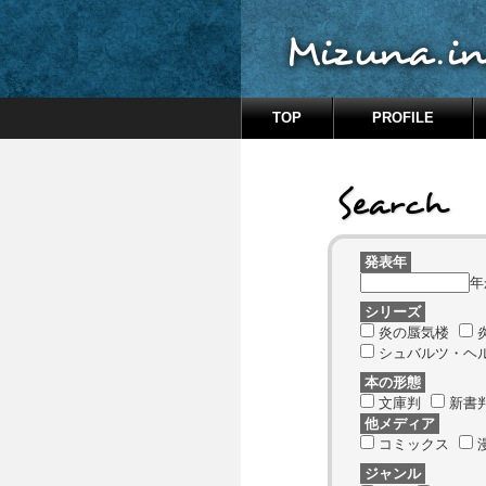
TOP
PROFILE
発表年
シリーズ
炎の蜃気楼
シュバルツ・ヘ
本の形態
文庫判
新書
他メディア
コミックス
ジャンル