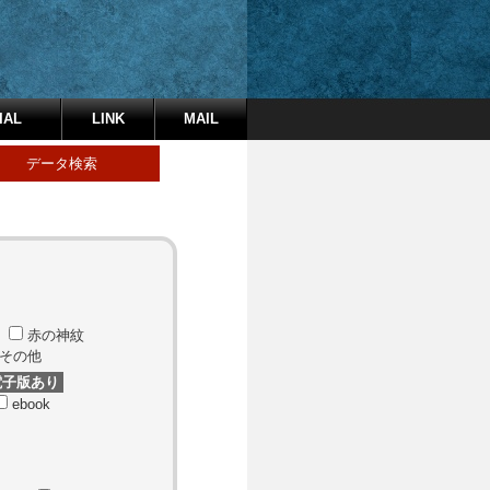
IAL
LINK
MAIL
データ検索
赤の神紋
その他
電子版あり
ebook