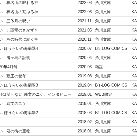
い 榛名山の眠れる神
2022
.08
角川文庫
K
い 榛名山の荒ぶる神
2022
.06
角川文庫
K
い 三体月の呪い
2021
.11
角川文庫
K
い 九頭竜のさかずき
2021
.05
角川文庫
K
い あの時代に続く空
2020
.11
角川文庫
K
い ほうらいの海翡翠4
2020
.07
B's-LOG COMICS
K
い 鬼ヶ島の証明
2020
.04
角川文庫
K
20年4月号
2020
.03
雑誌
K
い 勤王の秘印
2019
.08
角川文庫
K
い ほうらいの海翡翠3
2019
.04
B's-LOG COMICS
K
師は笑わない 縄文のニケ』インタビュー
2019
.01
WEB限定
K
い 縄文のニケ
2019
.01
角川文庫
K
い ほうらいの海翡翠2
2018
.03
B's-LOG COMICS
K
2018
.02
角川文庫
K
い 君の街の宝物
2018
.01
角川文庫
K