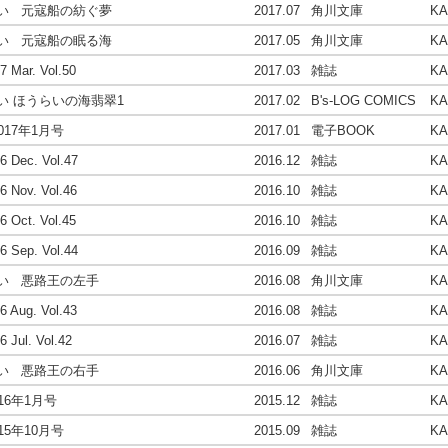
い 元寇船の紡ぐ夢
2017
.07
角川文庫
K
い 元寇船の眠る海
2017
.05
角川文庫
K
 Mar. Vol.50
2017
.03
雑誌
K
い ほうらいの海翡翠1
2017
.02
B's-LOG COMICS
K
2017年1月号
2017
.01
電子BOOK
K
 Dec. Vol.47
2016
.12
雑誌
K
 Nov. Vol.46
2016
.10
雑誌
K
 Oct. Vol.45
2016
.10
雑誌
K
 Sep. Vol.44
2016
.09
雑誌
K
い 悪路王の左手
2016
.08
角川文庫
K
 Aug. Vol.43
2016
.08
雑誌
K
 Jul. Vol.42
2016
.07
雑誌
K
い 悪路王の右手
2016
.06
角川文庫
K
16年1月号
2015
.12
雑誌
K
5年10月号
2015
.09
雑誌
K