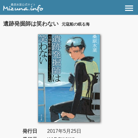
桑原水菜公式サイト
遺跡発掘師は笑わない
元寇船の眠る海
発行日
2017年5月25日