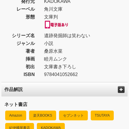
発行元
KADOKAWA
レーベル
角川文庫
形態
文庫判
シリーズ名
遺跡発掘師は笑わない
ジャンル
小説
著者
桑原水菜
挿画
睦月ムンク
初出
文庫書き下ろし
ISBN
9784041052662
作品解説
ネット書店
Amazon
楽天BOOKS
セブンネット
TSUTAYA
紀伊國屋書店
KADOKAWA