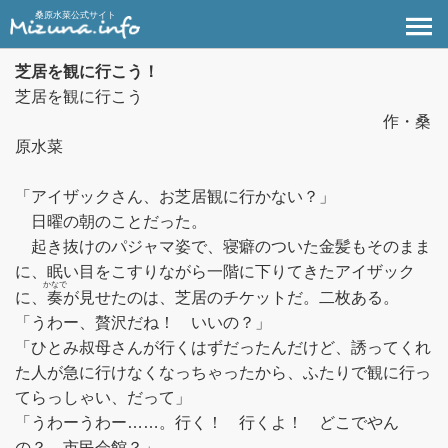
桑原水菜公式サイト
芝居を観に行こう！
芝居を観に行こう
作・桑
原水菜
「アイザックさん、お芝居観に行かない？」
日曜の朝のことだった。
起き抜けのパジャマ姿で、寝癖のついた金髪もそのまま
に、眠い目をこすりながら一階に下りてきたアイザック
かなで
に、
奏
が見せたのは、芝居のチケットだ。二枚ある。
「うわー、贅沢だね！ いいの？」
「ひとみ叔母さんが行くはずだったんだけど、誘ってくれ
た人が急に行けなくなっちゃったから、ふたりで観に行っ
てらっしゃい、だって」
「うわーうわー……。行く！ 行くよ！ どこでやん
の？ 市民会館？」