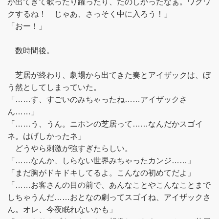
が出てきて歌ったり躍ったり、たのしかったなぁ。ワクワ
クするね！ じゃあ、さっそく中に入ろう！」
「おー！」
数時間後。
芝居が終わり、劇場から出てきた奏とアイザックは、ぼ
う然としてしまっていた。
「……す、すごいのみちゃったね……アイザックさ
ん……」
「……う、うん。ニホンの芝居って……なんだかスゴイ
ネ。はげしかったネ」
どうやら刺激が強すぎたらしい。
「……なんか、しらない世界みちゃったカンジ……」
「まだ胸がドキドキしてるよ。こんなの初めてだよ」
「……お客さんの目の前で、あんなことやこんなことまで
しちゃうんだ……おとなの劇ってスゴイね、アイザックさ
ん。オレ、今夜眠れないかも」