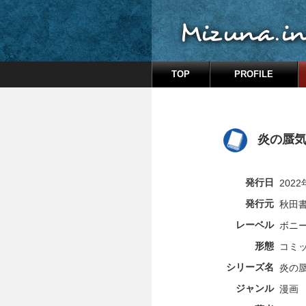
TOP
PROFILE
炎の蜃気楼
発行日
202
発行元
秋田
レーベル
ボニ
形態
コミ
シリーズ名
炎の
ジャンル
漫画