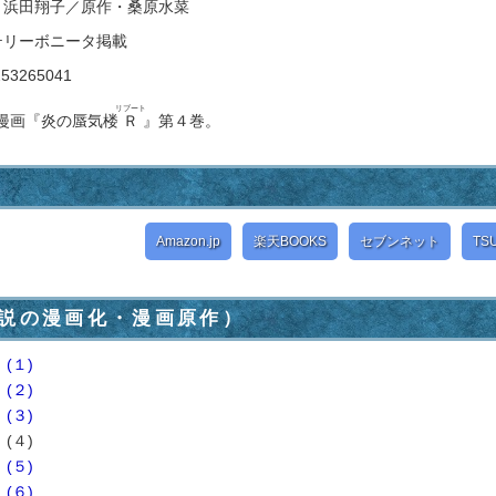
・浜田翔子／原作・桑原水菜
テリーボニータ掲載
253265041
リブート
漫画『炎の蜃気楼
Ｒ
』第４巻。
Amazon.jp
楽天BOOKS
セブンネット
TS
説の漫画化・漫画原作）
(１)
(２)
(３)
(４)
(５)
(６)