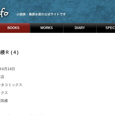
BOOKS
WORKS
DIARY
SPEC
Ｒ (４)
2年4月14日
書店
ータコミックス
ックス
蜃気楼