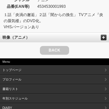
品番(EAN等)
4534530001993
１話「炎渦の邂逅」２話「闇からの換生」 TVアニメ『炎
の蜃気楼』のDVD化。
VHSバージョンあり
映像（アニメ）
BACK
Menu
トップページ
プロフィール
書籍リスト
年別スケジュール
DIARY