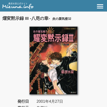
桑原水菜公式サイト
燿変黙示録 III -八咫の章-
炎の蜃気楼32
発行日
2001年4月27日