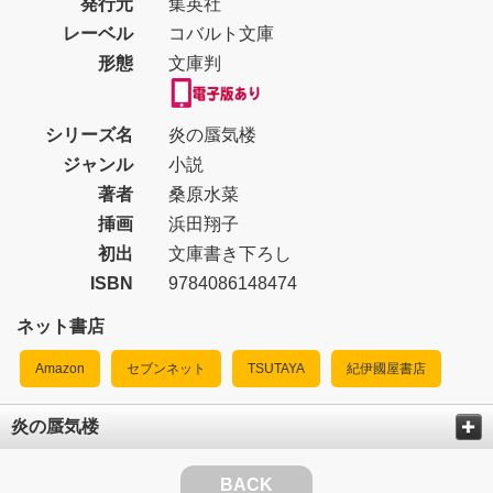
発行元
集英社
レーベル
コバルト文庫
形態
文庫判
シリーズ名
炎の蜃気楼
ジャンル
小説
著者
桑原水菜
挿画
浜田翔子
初出
文庫書き下ろし
ISBN
9784086148474
ネット書店
Amazon
セブンネット
TSUTAYA
紀伊國屋書店
炎の蜃気楼
BACK