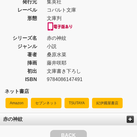
発行元
集英社
レーベル
コバルト文庫
形態
文庫判
シリーズ名
赤の神紋
ジャンル
小説
著者
桑原水菜
挿画
藤井咲耶
初出
文庫書き下ろし
ISBN
9784086147491
ネット書店
Amazon
セブンネット
TSUTAYA
紀伊國屋書店
赤の神紋
BACK